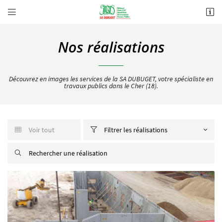


3 Allée Evariste Galois
18000 BOURGES
Nos réalisations
02 48 21 18 54
Découvrez en images les services de la SA DUBUGET, votre spécialiste en
travaux publics dans le Cher (18).
Voir tout
Filtrer les réalisations


Adresse email de réception


Recopier le code ci-contre

Rafraîchir le captcha
