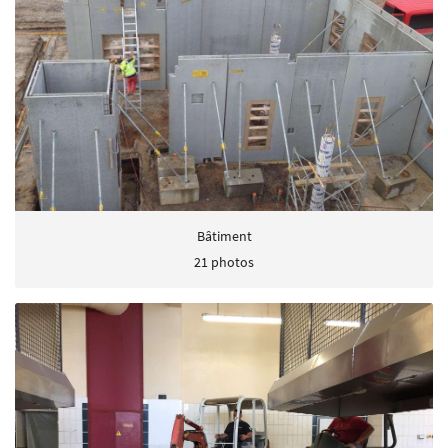
En cochant cette case, vous consentez à recevoir nos propositions commerciales à l'adresse
email indiqué ci-dessus. Vous pouvez vous désinscrire à tout moment en utilisant
le
formulaire de désinscription
.
Inscription
Bâtiment
21 photos