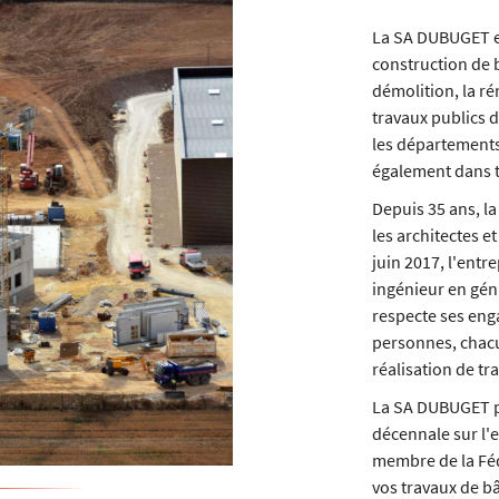
La SA DUBUGET est
construction de ba
démolition, la re
travaux publics d
les départements 
également dans t
Depuis 35 ans, l
les architectes e
juin 2017, l'entr
ingénieur en gén
respecte ses eng
personnes, chacu
réalisation de tr
La SA DUBUGET po
décennale sur l'
membre de la Féd
vos travaux de b