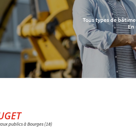
iels
UGET
vaux publics à Bourges (18)