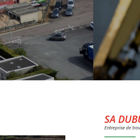
s types de bâtiments tertiaires, industriels et résident
En neuf et en rénovation
 l'adresse
le formulaire
SA DUB
Entreprise de tra