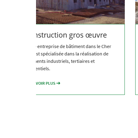
vre
Rénovation gros œuvre
e Cher
Notre équipe d'experts qualifiés supervise
on de
chaque étape de votre rénovation en veillant
à ce que les normes les plus strictes de
qualité et de sécurité soient respectées.
EN SAVOIR PLUS
