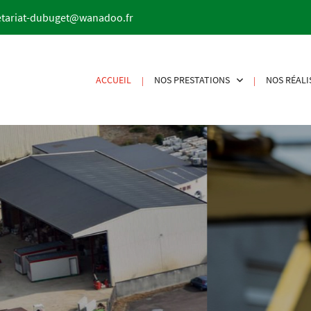
ACCUEIL
NOS PRESTATIONS
NOS RÉALI
|
|
ntreprise de bâtime
dans le Cher (18) à Bourges