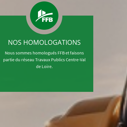
NOS HOMOLOGATIONS
NO
Nous sommes homologués FFB et faisons
Nous s
partie du réseau Travaux Publics Centre-Val
Quali
de Loire.
engagem
perfo