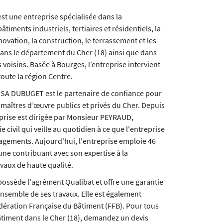
 une entreprise spécialisée dans la
̂timents industriels, tertiaires et résidentiels, la
́novation, la construction, le terrassement et les
ans le département du Cher (18) ainsi que dans
voisins. Basée à Bourges, l’entreprise intervient
oute la région Centre.
a SA DUBUGET est le partenaire de confiance pour
t maîtres d’œuvre publics et privés du Cher. Depuis
eprise est dirigée par Monsieur PEYRAUD,
ie civil qui veille au quotidien à ce que l'entreprise
agements. Aujourd'hui, l'entreprise emploie 46
ne contribuant avec son expertise à la
avaux de haute qualité.
ssède l'agrément Qualibat et offre une garantie
ensemble de ses travaux. Elle est également
ération Française du Bâtiment (FFB). Pour tous
âtiment dans le Cher (18), demandez un devis