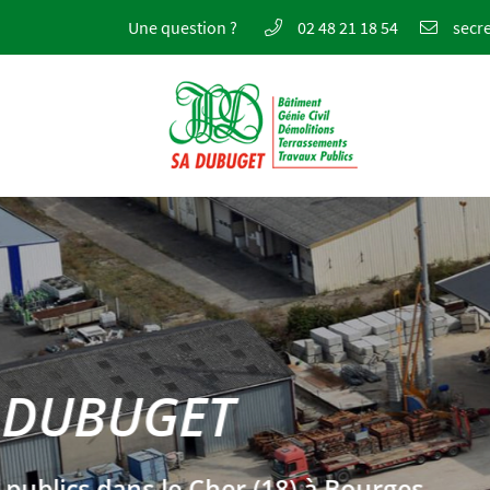
Une question ?
02 48 21 18 54
3 Allée Evariste Galois
18000 BOURGES
02 48 21 18 54
E
Adresse email de réception
