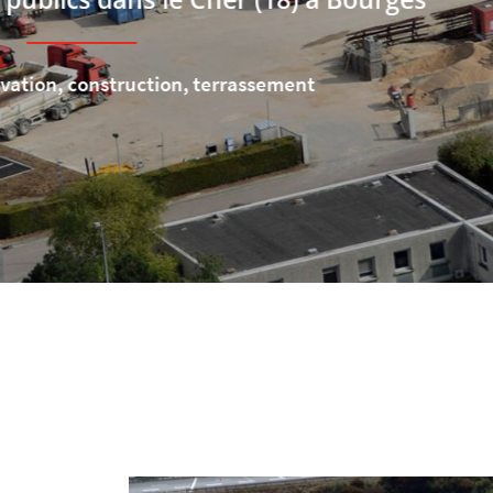
Recopier le code ci-contre

Rafraîchir le captcha

Tou
En cochant cette case, vous consentez à recevoir nos propositions commerciales à
email indiqué ci-dessus. Vous pouvez vous désinscrire à tout moment en utilisant
de désinscription
.
Inscription