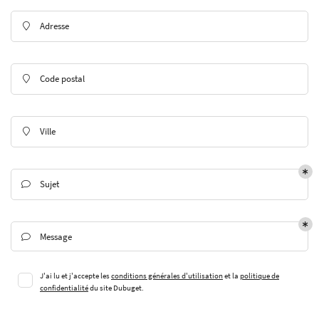
Adresse

En cochant cette case, vous consentez à recevoir nos propositions commerciales à l'adresse
email indiqué ci-dessus. Vous pouvez vous désinscrire à tout moment en utilisant
le
Code postal

formulaire de désinscription
.
Inscription
Ville

Sujet

Message

ACCUEIL
Une question 
J'ai lu et j'accepte les
conditions générales d'utilisation
et la
politique de
confidentialité
du site
Dubuget
.
GROS ŒUVRE