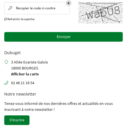
RAVAUX PUBLICS
02 48 21 18 54
Recopier le code ci-contre

DÉMOLITION
Rafraîchir le captcha

TERRASSEMENT
Envoyer
OS RÉALISATIONS
Restez infor
ITÉS - RECRUTEMENT
Dubuget
Inscription Newsle
3 Allée Evariste Galois
CONTACT
18000 BOURGES
Afficher la carte
02 48 21 18 54
Notre newsletter
Tenez-vous informé de nos dernières offres et actualités en vous
inscrivant à notre
newsletter !
S'inscrire