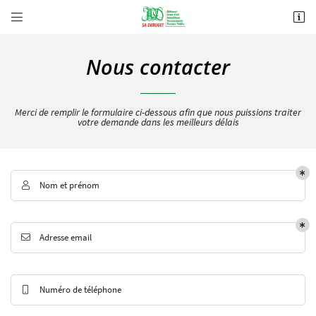


3 Allée Evariste Galois
18000 BOURGES
Nous contacter
02 48 21 18 54
Merci de remplir le formulaire ci-dessous afin que nous puissions
traiter
votre demande dans les meilleurs délais
Nom et prénom

Adresse email de réception

Adresse email

Recopier le code ci-contre

Rafraîchir le captcha

Numéro de téléphone
